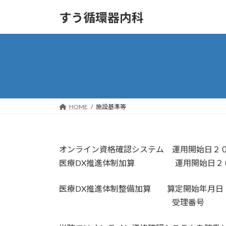
コ
ナ
すう循環器内科
ン
ビ
テ
ゲ
ン
ー
ツ
シ
へ
ョ
ス
ン
キ
に
ッ
移
HOME
施設基準等
プ
動
オンライン資格確認システム 運用開始日２
医療DX推進体制加算 運用開始日２０
医療DX推進体制整備加算 算定開始年月
受理番号 （医療DX)