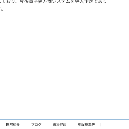
しており、今後電子処方箋システムを導入予定であり
す。
医院紹介
ブログ
職場健診
施設基準等