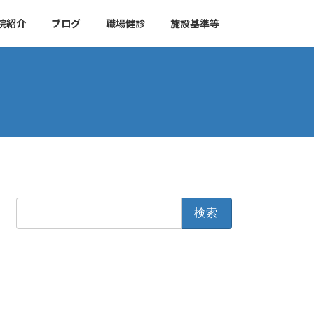
院紹介
ブログ
職場健診
施設基準等
検
索: