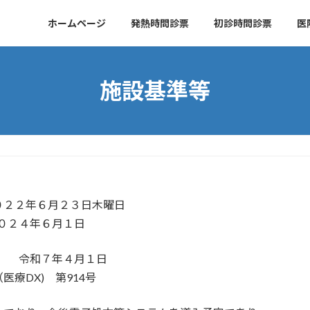
ホームページ
発熱時問診票
初診時問診票
医
施設基準等
０２２年６月２３日木曜日
２４年６月１日
日 令和７年４月１日
 第914号