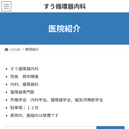
コ
ナ
すう循環器内科
ン
ビ
テ
ゲ
ン
ー
ツ
シ
医院紹介
へ
ョ
ス
ン
キ
に
ッ
移
HOME
医院紹介
プ
動
すう循環器内科
院長 周布晴美
内科、循環器科
循環器専門医
所属学会 内科学会、循環器学会、磁気共鳴医学会
駐車場；１２台
医院内、施設内は禁煙です
検